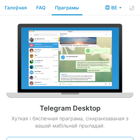
Галоўная
FAQ
Праграмы
BE
Telegram Desktop
Хуткая і бяспечная праграма, сінхранізаваная з
вашай мабільнай прыладай.