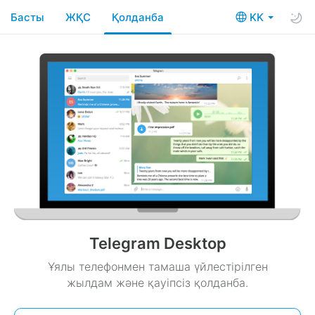
Басты
ЖҚС
Қолданба
KK
Telegram Desktop
Ұялы телефонмен тамаша үйлестірілген
жылдам және қауіпсіз қолданба.