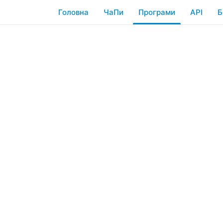
Головна
ЧаПи
Програми
API
Б