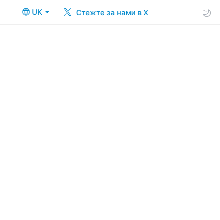
UK
Стежте за нами в X